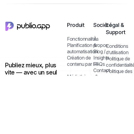
Produit
Société
Légal &
Support
Fonctionnalités
À
Planification &
propos
Conditions
automatisation
Blog /
d’utilisation
Création de
Insights
Politique de
contenu par IA
FAQs
Publiez mieux, plus
confidentialit
Contact
Politique des
vite — avec un seul
Médiathèque &
cookies
dashboard multi-
édition
réseaux et l’IA.
Collaboration
Centre d’aide
Statistiques &
analyse
Tarifs